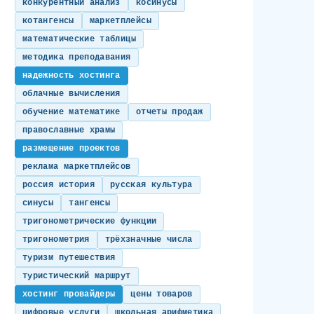
конкурентный анализ
косинусы
котангенсы
маркетплейсы
математические таблицы
методика преподавания
надежность хостинга
облачные вычисления
обучение математике
отчеты продаж
православные храмы
размещение проектов
реклама маркетплейсов
россия история
русская культура
синусы
тангенсы
тригонометрические функции
тригонометрия
трёхзначные числа
туризм путешествия
туристический маршрут
хостинг провайдеры
цены товаров
цифровые услуги
школьная арифметика