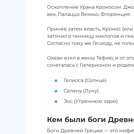
Оскопление Урана Кроносом. Джо
век, Палаццо Веккьо, Флоренция
Приняв затем власть, Кронос (или
заточил в темницу киклопов и гек
Согласно тому же Гесиоду, не толь
Океан взял в жены Тефию, и от эт
сочеталась с Гиперионом и родили
Гелиоса (Солнце)
Селену (Луну)
Эос (Утреннюю зарю)
Кем были боги Древн
Боги Древней Греции — это мифич