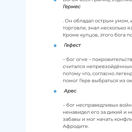
Гермес
. Он обладал острым умом,
торговли, знал несколько 
Кроме купцов, этого бога п
Гефест
– бог огня – покровительст
считался непревзойдённым
потому что, согласно легенд
помог Гере выбраться из ок
Арес
– бог несправедливых войн.
ненавидел его за дикий и 
забавы и мог начать конфли
Афродите.