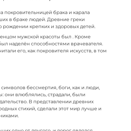
ла покровительницей брака и карала
ших в браке людей. Древние греки
о рождении крепких и здоровых детей.
венцом мужской красоты был . Кроме
 был наделён способностями врачевателя.
итали его, как покровителя искусств, в том
символов бессмертия, боги, как и люди,
: они влюблялись, страдали, были
дательство. В представлении древних
родных стихий, сделали этот мир лучше и
никами.
щих одно от другого, и дорог являлся