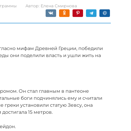
граммы
Автор:
Елена Смирнова
огласно мифам Древней Греции, победили
беды они поделили власть и ушли жить на
громом. Он стал главным в пантеоне
стальные боги подчинялись ему и считали
 греки установили статую Зевсу, она
 достигала 15 метров.
сейдон.