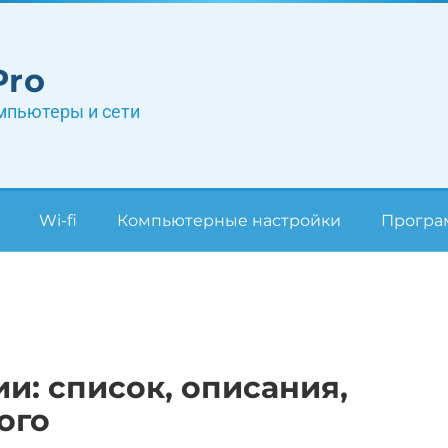
Pro
мпьютеры и сети
Wi-fi
Компьютерные настройки
Прогр
и: список, описания,
ого