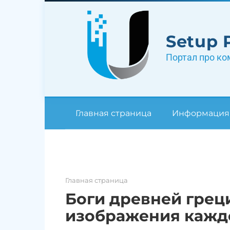
Перейти
к
контенту
Setup 
Портал про ко
Главная страница
Информация
Главная страница
Боги древней греци
изображения кажд