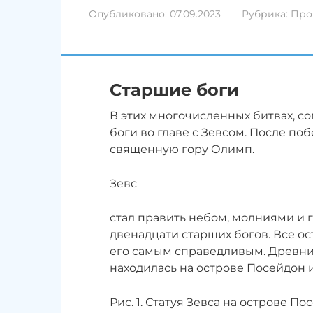
Опубликовано:
07.09.2023
Рубрика:
Про
Старшие боги
В этих многочисленных битвах, с
боги во главе с Зевсом. После по
священную гору Олимп.
Зевс
стал править небом, молниями и 
двенадцати старших богов. Все о
его самым справедливым. Древние
находилась на острове Посейдон и
Рис. 1. Статуя Зевса на острове По