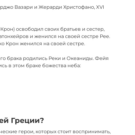
рджо Вазари и Жерарди Христофано, XVI
 Крон) освободил своих братьев и сестер,
атонхейров и женился на своей сестре Рее.
ко Крон женился на своей сестре.
ого брака родились Реки и Океаниды. Фейя
сь в этом браке божества неба:
ей Греции?
еские герои, которых стоит воспринимать,