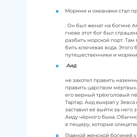
Морями и океанами стал п
. Он был женат на богине А
гневе этот бог был страше
разбить морской порт. Там 
бить ключевая вода. Этого 
путешественники и моряки
Аид
не захотел править наземны
править царством мёртвых.
его верный трёхголовый пё
Тартар. Аид выкрал у Зевс
заставил её выйти за него
Аиду чёрного быка. Обычн
в пещеру, которые олицетв
Главной женской богиней у