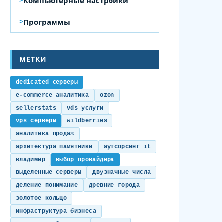
Компьютерные настройки
Программы
МЕТКИ
dedicated серверы
e-commerce аналитика
ozon
sellerstats
vds услуги
vps серверы
wildberries
аналитика продаж
архитектура памятники
аутсорсинг it
владимир
выбор провайдера
выделенные серверы
двузначные числа
деление понимание
древние города
золотое кольцо
инфраструктура бизнеса