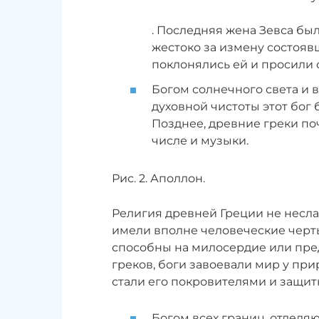
. Последняя жена Зевса бы
жестоко за измену состояв
поклонялись ей и просили 
Богом солнечного света и 
духовной чистоты этот бог
Позднее, древние греки поч
числе и музыки.
Рис. 2. Аполлон.
Религия древней Греции не несла 
имели вполне человеческие черты
способны на милосердие или пре
греков, боги завоевали мир у при
стали его покровителями и защит
Богом всех границ, отделяю