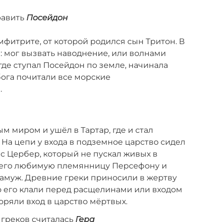
равить
Посейдон
мфитрите, от которой родился сын Тритон. В
н: мог вызвать наводнение, или волнами
где ступал Посейдон по земле, начинала
бога почитали все морские
.
м миром и ушёл в Тартар, где и стал
 На цепи у входа в подземное царство сидел
с Цербер, который не пускал живых в
а его любимую племянницу Персефону и
 замуж. Древние греки приносили в жертву
о его клали перед расщелинами или входом
оряли вход в царство мёртвых.
 греков считалась
Гера