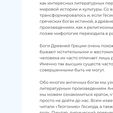
как интересных литературных пер
мировой истории и культуры. Со
трансформировалось и, если Гесио
греческих богах истиной, а древн
произведениям, как к религиозны
позже мифология переходила в р
Боги Древней Греции очень похож
бывают мстительными и жестоким
человека их часто отличает лишь
Именно так высших существ часто
совершенными быть не могут.
Обо многих античных богах мы у
литературным произведениям Ант
мы можем ознакомиться краток, ч
просто не дойти до нас. Всем изв
читали «Теогонию» Гесиода, а такж
роль. Пиндар, лирический древне