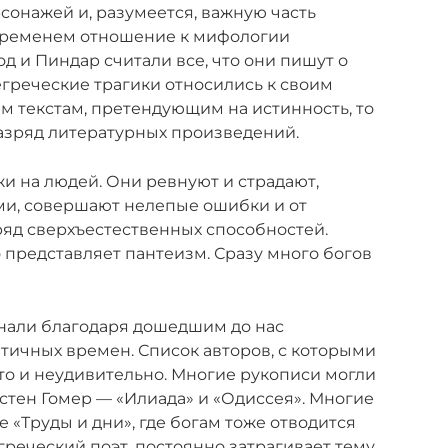
сонажей и, разумеется, важную часть
 временем отношение к мифологии
д и Пиндар считали все, что они пишут о
егреческие трагики относились к своим
м текстам, претендующим на истинность, то
азряд литературных произведений.
и на людей. Они ревнуют и страдают,
и, совершают нелепые ошибки и от
 ряд сверхъестественных способностей.
 представляет пантеизм. Сразу много богов
знали благодаря дошедшим до нас
ичных времен. Список авторов, с которыми
то и неудивительно. Многие рукописи могли
естен Гомер — «Илиада» и «Одиссея». Многие
е «Труды и дни», где богам тоже отводится
греческий поэт, постоянно затрагивает тему