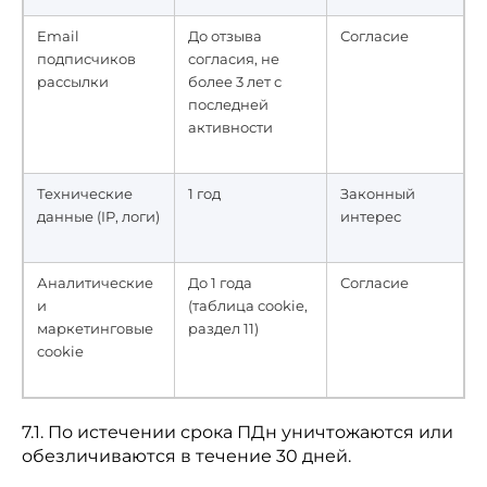
Email
До отзыва
Согласие
подписчиков
согласия, не
рассылки
более 3 лет с
последней
активности
Технические
1 год
Законный
данные (IP, логи)
интерес
Аналитические
До 1 года
Согласие
и
(таблица cookie,
маркетинговые
раздел 11)
cookie
7.1. По истечении срока ПДн уничтожаются или
обезличиваются в течение 30 дней.