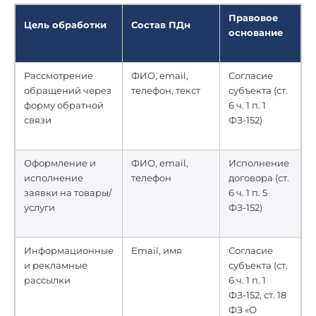
Правовое
Цель обработки
Состав ПДн
основание
Рассмотрение
ФИО, email,
Согласие
обращений через
телефон, текст
субъекта (ст.
форму обратной
6 ч. 1 п. 1
связи
ФЗ-152)
Оформление и
ФИО, email,
Исполнение
исполнение
телефон
договора (ст.
заявки на товары/
6 ч. 1 п. 5
услуги
ФЗ-152)
Информационные
Email, имя
Согласие
и рекламные
субъекта (ст.
рассылки
6 ч. 1 п. 1
ФЗ-152, ст. 18
ФЗ «О