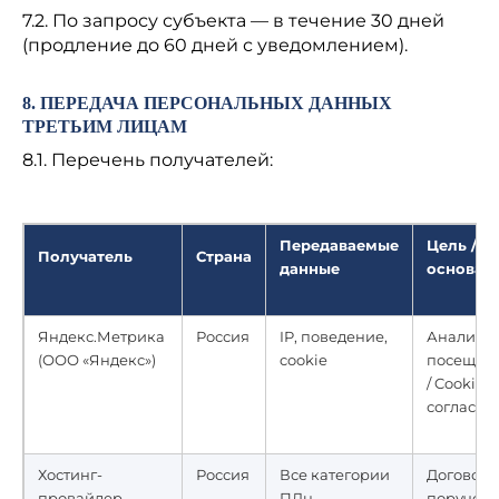
7.2. По запросу субъекта — в течение 30 дней
(продление до 60 дней с уведомлением).
8. ПЕРЕДАЧА ПЕРСОНАЛЬНЫХ ДАННЫХ
ТРЕТЬИМ ЛИЦАМ
8.1. Перечень получателей:
Передаваемые
Цель /
Получатель
Страна
данные
основан
Яндекс.Метрика
Россия
IP, поведение,
Анализ
(ООО «Яндекс»)
cookie
посещае
/ Cookie-
согласие
Хостинг-
Россия
Все категории
Договор
провайдер
ПДн
поручен