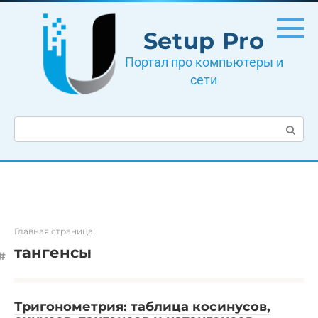
Перейти
к
Setup Pro
контенту
Портал про компьютеры и
сети
Поиск:
Главная страница
тангенсы
Тригонометрия: таблица косинусов,