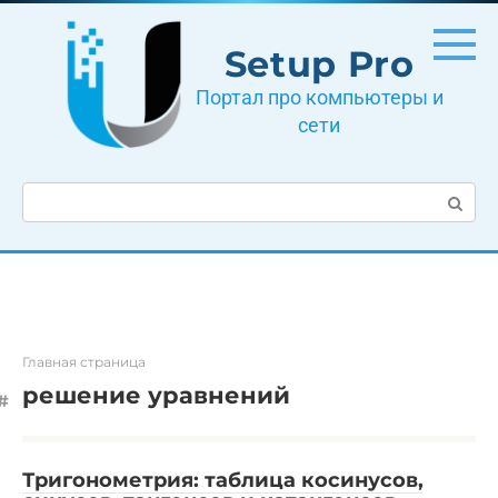
Перейти
к
Setup Pro
контенту
Портал про компьютеры и
сети
Поиск:
Главная страница
решение уравнений
Тригонометрия: таблица косинусов,