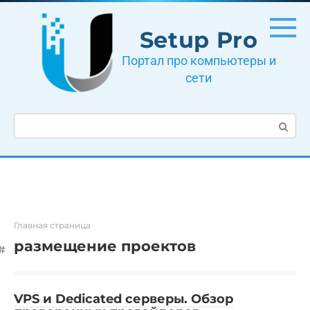
Перейти
к
Setup Pro
контенту
Портал про компьютеры и
сети
Поиск:
Главная страница
размещение проектов
VPS и Dedicated серверы. Обзор