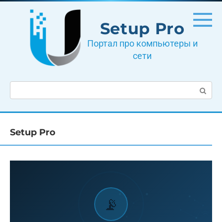
Перейти
к
Setup Pro
контенту
Портал про компьютеры и
сети
Поиск:
Setup Pro
📡