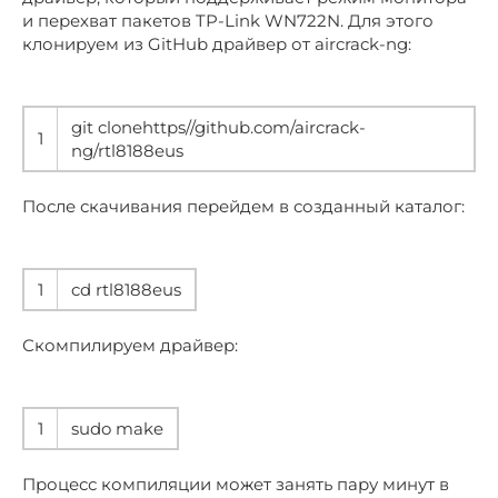
и перехват пакетов TP-Link WN722N. Для этого
клонируем из GitHub драйвер от aircrack-ng:
git clonehttps//github.com/aircrack-
1
ng/rtl8188eus
После скачивания перейдем в созданный каталог:
1
cd rtl8188eus
Скомпилируем драйвер:
1
sudo make
Процесс компиляции может занять пару минут в