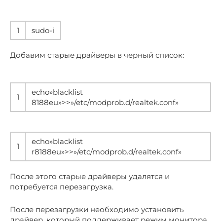
1
sudo-i
Добавим старые драйверы в черный список:
echo»blacklist
1
8188eu»>>»/etc/modprob.d/realtek.conf»
echo»blacklist
1
r8188eu»>>»/etc/modprob.d/realtek.conf»
После этого старые драйверы удалятся и
потребуется перезагрузка.
После перезагрузки необходимо установить
драйвер, который поддерживает режим монитора