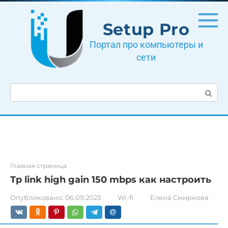
Перейти
к
Setup Pro
контенту
Портал про компьютеры и
сети
Поиск:
Главная страница
Tp link high gain 150 mbps как настроить
Опубликовано:
06.09.2023
Wi-fi
Елена Смирнова