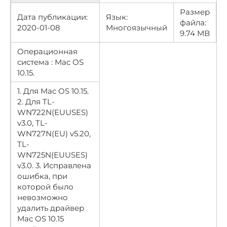
Размер
Дата публикации:
Язык:
файла:
2020-01-08
Многоязычный
9.74 MB
Операционная
система : Mac OS
10.15.
1. Для Mac OS 10.15.
2. Для TL-
WN722N(EUUSES)
v3.0, TL-
WN727N(EU) v5.20,
TL-
WN725N(EUUSES)
v3.0. 3. Исправлена
ошибка, при
которой было
невозможно
удалить драйвер
Mac OS 10.15