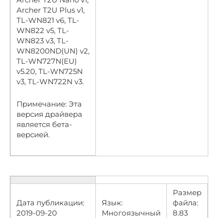
Archer T2U Plus v1,
TL-WN821 v6, TL-
WN822 v5, TL-
WN823 v3, TL-
WN8200ND(UN) v2,
TL-WN727N(EU)
v5.20, TL-WN725N
v3, TL-WN722N v3.
Примечание: Эта
версия драйвера
является бета-
версией.
Размер
Дата публикации:
Язык:
файла:
2019-09-20
Многоязычный
8.83