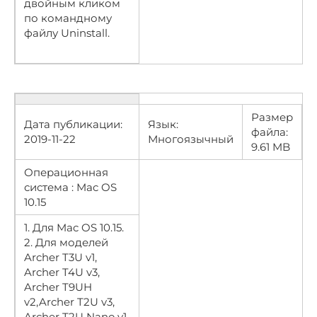
двойным кликом
по командному
файлу Uninstall.
Размер
Дата публикации:
Язык:
файла:
2019-11-22
Многоязычный
9.61 MB
Операционная
система : Mac OS
10.15
1. Для Mac OS 10.15.
2. Для моделей
Archer T3U v1,
Archer T4U v3,
Archer T9UH
v2,Archer T2U v3,
Archer T2U Nano v1,