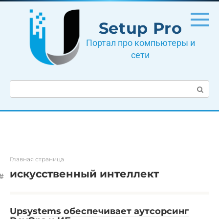
Перейти
к
Setup Pro
контенту
Портал про компьютеры и
сети
Поиск:
Главная страница
искусственный интеллект
Upsystems обеспечивает аутсорсинг