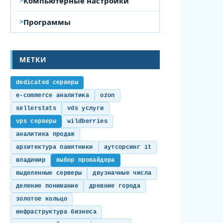
Компьютерные настройки
Программы
МЕТКИ
dedicated серверы
e-commerce аналитика
ozon
sellerstats
vds услуги
vps серверы
wildberries
аналитика продаж
архитектура памятники
аутсорсинг it
владимир
выбор провайдера
выделенные серверы
двузначные числа
деление понимание
древние города
золотое кольцо
инфраструктура бизнеса