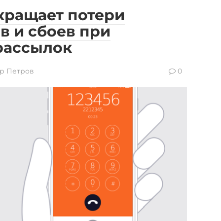
кращает потери
в и сбоев при
рассылок
р Петров
0