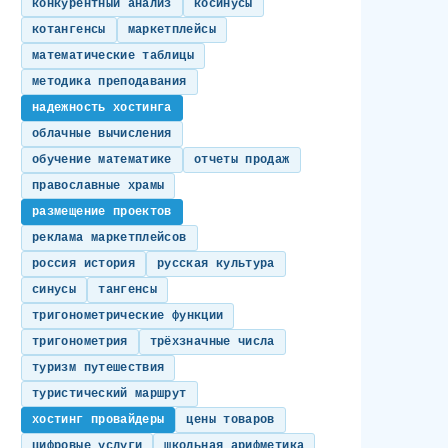
конкурентный анализ
косинусы
котангенсы
маркетплейсы
математические таблицы
методика преподавания
надежность хостинга
облачные вычисления
обучение математике
отчеты продаж
православные храмы
размещение проектов
реклама маркетплейсов
россия история
русская культура
синусы
тангенсы
тригонометрические функции
тригонометрия
трёхзначные числа
туризм путешествия
туристический маршрут
хостинг провайдеры
цены товаров
цифровые услуги
школьная арифметика