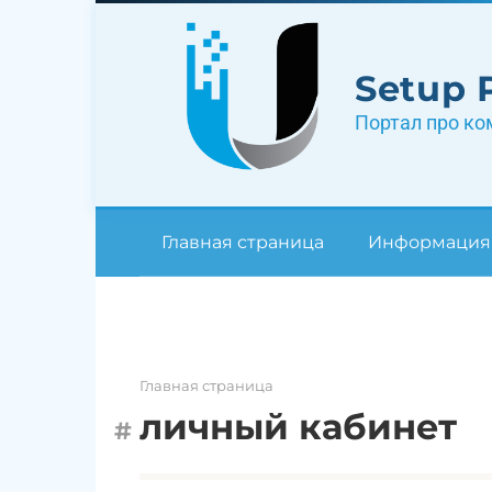
Перейти
к
контенту
Setup 
Портал про ко
Главная страница
Информация
Главная страница
личный кабинет