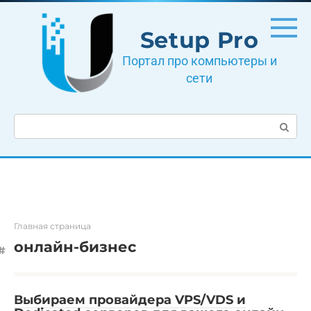
Перейти
к
Setup Pro
контенту
Портал про компьютеры и
сети
Поиск:
Главная страница
онлайн-бизнес
Выбираем провайдера VPS/VDS и