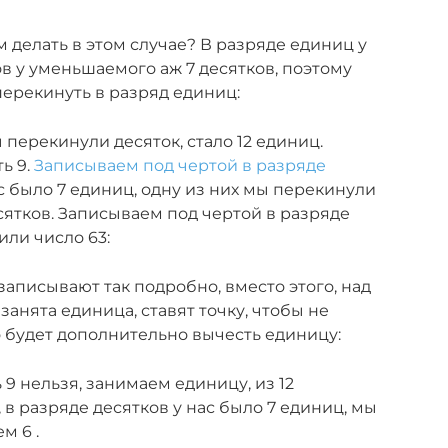
м делать в этом случае? В разряде единиц у
ов у уменьшаемого аж 7 десятков, поэтому
перекинуть в разряд единиц:
 перекинули десяток, стало 12 единиц.
ь 9.
Записываем под чертой в разряде
ас было 7 единиц, одну из них мы перекинули
сятков. Записываем под чертой в разряде
или число 63:
аписывают так подробно, вместо этого, над
занята единица, ставят точку, чтобы не
о будет дополнительно вычесть единицу:
ь 9 нельзя, занимаем единицу, из 12
 в разряде десятков у нас было 7 единиц, мы
м 6 .