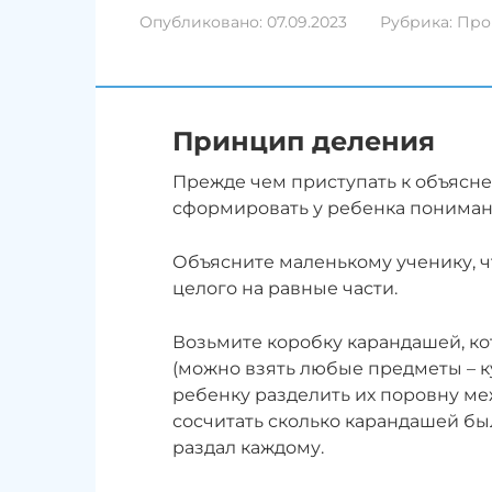
Опубликовано:
07.09.2023
Рубрика:
Про
Принцип деления
Прежде чем приступать к объясн
сформировать у ребенка пониман
Объясните маленькому ученику, ч
целого на равные части.
Возьмите коробку карандашей, к
(можно взять любые предметы – куб
ребенку разделить их поровну меж
сосчитать сколько карандашей бы
раздал каждому.