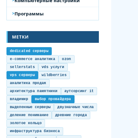
Компьютерные настройки
Программы
МЕТКИ
dedicated серверы
e-commerce аналитика
ozon
sellerstats
vds услуги
vps серверы
wildberries
аналитика продаж
архитектура памятники
аутсорсинг it
владимир
выбор провайдера
выделенные серверы
двузначные числа
деление понимание
древние города
золотое кольцо
инфраструктура бизнеса