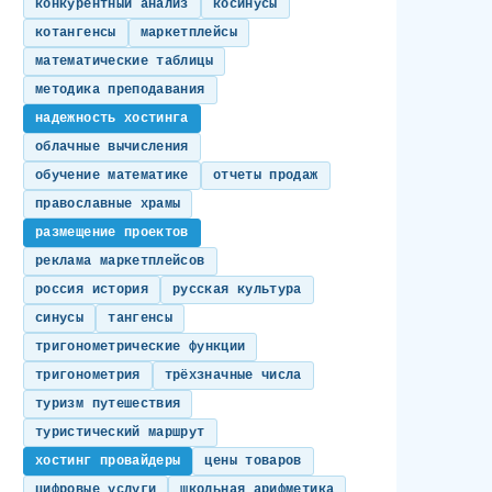
конкурентный анализ
косинусы
котангенсы
маркетплейсы
математические таблицы
методика преподавания
надежность хостинга
облачные вычисления
обучение математике
отчеты продаж
православные храмы
размещение проектов
реклама маркетплейсов
россия история
русская культура
синусы
тангенсы
тригонометрические функции
тригонометрия
трёхзначные числа
туризм путешествия
туристический маршрут
хостинг провайдеры
цены товаров
цифровые услуги
школьная арифметика