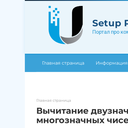
Перейти
к
контенту
Setup 
Портал про ко
Главная страница
Информация
Главная страница
Вычитание двузнач
многозначных чис