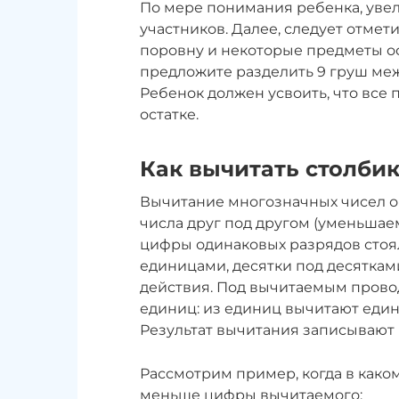
По мере понимания ребенка, уве
участников. Далее, следует отмети
поровну и некоторые предметы о
предложите разделить 9 груш меж
Ребенок должен усвоить, что все п
остатке.
Как вычитать столби
Вычитание многозначных чисел о
числа друг под другом (уменьшаем
цифры одинаковых разрядов стоя
единицами, десятки под десятками 
действия. Под вычитаемым провод
единиц: из единиц вычитают единиц
Результат вычитания записывают 
Рассмотрим пример, когда в как
меньше цифры вычитаемого: