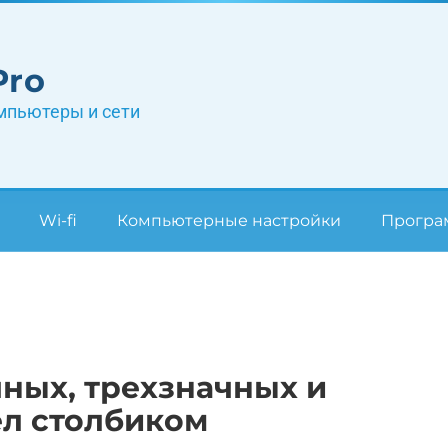
Pro
мпьютеры и сети
Wi-fi
Компьютерные настройки
Прогр
ных, трехзначных и
ел столбиком