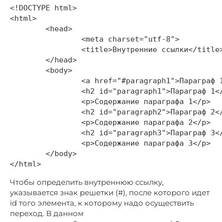
<!DOCTYPE html>

<html>

	<head>

		<meta charset="utf-8">

		<title>Внутренние ссылки</title>

	</head>

	<body>

		<a href="#paragraph1">Параграф 1</a> | <a href="#paragraph2">Параграф 2</a> | <a href="#paragraph3">Параграф 3</a>

		<h2 id="paragraph1">Параграф 1</h2>

		<p>Содержание параграфа 1</p>

		<h2 id="paragraph2">Параграф 2</h2>

		<p>Содержание параграфа 2</p>

		<h2 id="paragraph3">Параграф 3</h2>

		<p>Содержание параграфа 3</p>

	</body>

Чтобы определить внутреннюю ссылку,
указывается знак решетки (#), после которого идет
id того элемента, к которому надо осуществить
переход. В данном