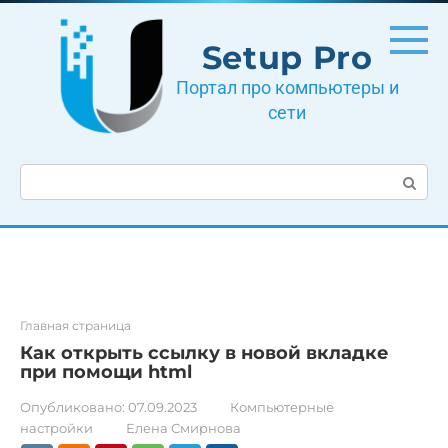
Перейти
к
Setup Pro
контенту
Портал про компьютеры и
сети
Поиск:
Главная страница
Как открыть ссылку в новой вкладке
при помощи html
Опубликовано:
07.09.2023
Компьютерные
настройки
Елена Смирнова