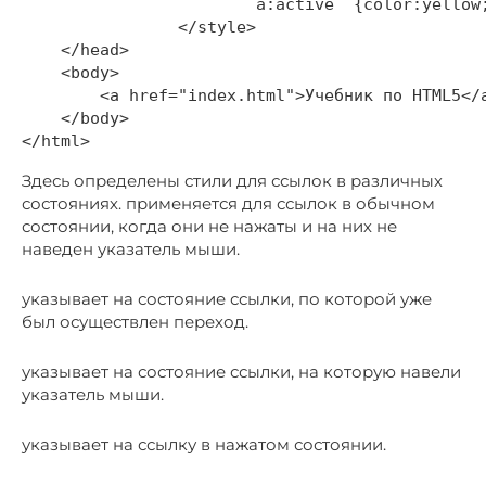
			a:active  {color:yellow; text-decoration:underline}

		</style>

    </head>

    <body>

        <a href="index.html">Учебник по HTML5</a
    </body>

Здесь определены стили для ссылок в различных
состояниях. применяется для ссылок в обычном
состоянии, когда они не нажаты и на них не
наведен указатель мыши.
указывает на состояние ссылки, по которой уже
был осуществлен переход.
указывает на состояние ссылки, на которую навели
указатель мыши.
указывает на ссылку в нажатом состоянии.