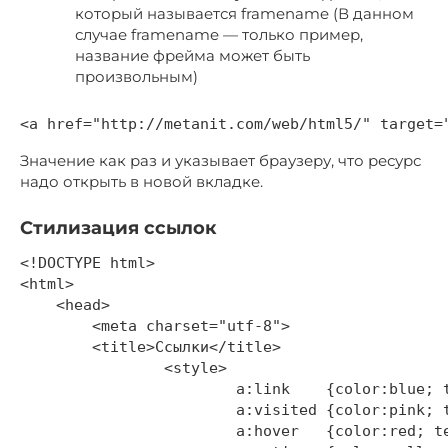
который называется framename (В данном
случае framename — только пример,
название фрейма может быть
произвольным)
Значение как раз и указывает браузеру, что ресурс
надо открыть в новой вкладке.
Стилизация ссылок
<!DOCTYPE html>

<html>

    <head>

        <meta charset="utf-8">

        <title>Ссылки</title>

		<style>

			a:link    {color:blue; text-decoration:none}

			a:visited {color:pink; text-decoration:none}

			a:hover   {color:red; text-decoration:underline}
