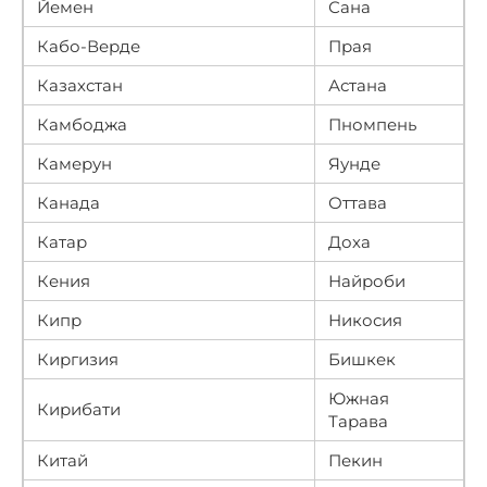
Йемен
Сана
Кабо-Верде
Прая
Казахстан
Астана
Камбоджа
Пномпень
Камерун
Яунде
Канада
Оттава
Катар
Доха
Кения
Найроби
Кипр
Никосия
Киргизия
Бишкек
Южная
Кирибати
Тарава
Китай
Пекин