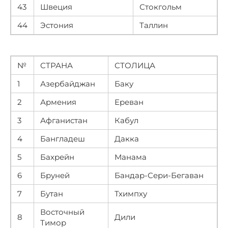
43
Швеция
Стокгольм
44
Эстония
Таллин
№
СТРАНА
СТОЛИЦА
1
Азербайджан
Баку
2
Армения
Ереван
3
Афганистан
Кабул
4
Бангладеш
Дакка
5
Бахрейн
Манама
6
Бруней
Бандар-Сери-Бегаван
7
Бутан
Тхимпху
Восточный
8
Дили
Тимор