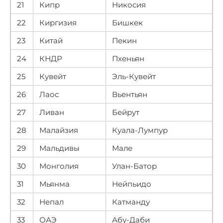
21
Кипр
Никосия
22
Киргизия
Бишкек
23
Китай
Пекин
24
КНДР
Пхеньян
25
Кувейт
Эль-Кувейт
26
Лаос
Вьентьян
27
Ливан
Бейрут
28
Малайзия
Куала-Лумпур
29
Мальдивы
Мале
30
Монголия
Улан-Батор
31
Мьянма
Нейпьидо
32
Непал
Катманду
33
ОАЭ
Абу-Даби