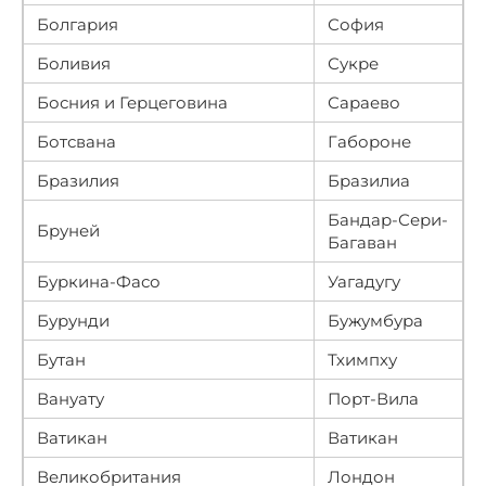
Болгария
София
Боливия
Сукре
Босния и Герцеговина
Сараево
Ботсвана
Габороне
Бразилия
Бразилиа
Бандар-Сери-
Бруней
Багаван
Буркина-Фасо
Уагадугу
Бурунди
Бужумбура
Бутан
Тхимпху
Вануату
Порт-Вила
Ватикан
Ватикан
Великобритания
Лондон