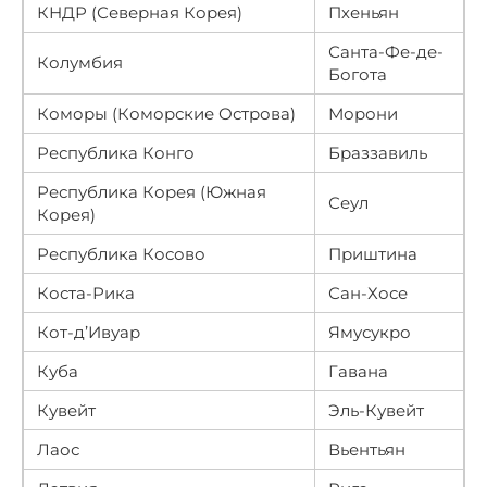
КНДР (Северная Корея)
Пхеньян
Санта-Фе-де-
Колумбия
Богота
Коморы (Коморские Острова)
Морони
Республика Конго
Браззавиль
Республика Корея (Южная
Сеул
Корея)
Республика Косово
Приштина
Коста-Рика
Сан-Хосе
Кот-д’Ивуар
Ямусукро
Куба
Гавана
Кувейт
Эль-Кувейт
Лаос
Вьентьян