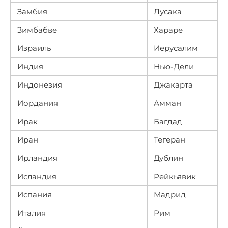
Замбия
Лусака
Зимбабве
Хараре
Израиль
Иерусалим
Индия
Нью-Дели
Индонезия
Джакарта
Иордания
Амман
Ирак
Багдад
Иран
Тегеран
Ирландия
Дублин
Исландия
Рейкьявик
Испания
Мадрид
Италия
Рим