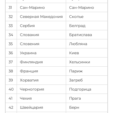
31
Сан-Марино
Сан-Марино
32
Северная Македония
Скопье
33
Сербия
Белград
34
Словакия
Братислава
35
Словения
Любляна
36
Украина
Киев
37
Финляндия
Хельсинки
38
Франция
Париж
39
Хорватия
Загреб
40
Черногория
Подгорица
41
Чехия
Прага
42
Швейцария
Берн