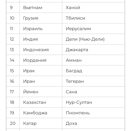
9
Вьетнам
Ханой
10
Грузия
Тбилиси
11
Израиль
Иерусалим
12
Индия
Дели (Нью-Дели)
13
Индонезия
Джакарта
14
Иордания
Амман
15
Ирак
Багдад
16
Иран
Тегеран
17
Йемен
Сана
18
Казахстан
Нур-Султан
19
Камбоджа
Пномпень
20
Катар
Доха