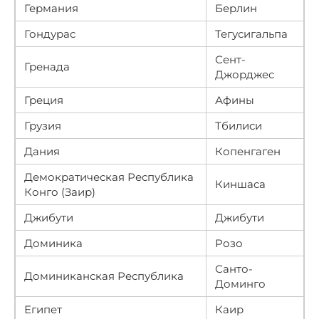
Германия
Берлин
Гондурас
Тегусигальпа
Сент-
Гренада
Джорджес
Греция
Афины
Грузия
Тбилиси
Дания
Копенгаген
Демократическая Республика
Киншаса
Конго (Заир)
Джибути
Джибути
Доминика
Розо
Санто-
Доминиканская Республика
Доминго
Египет
Каир