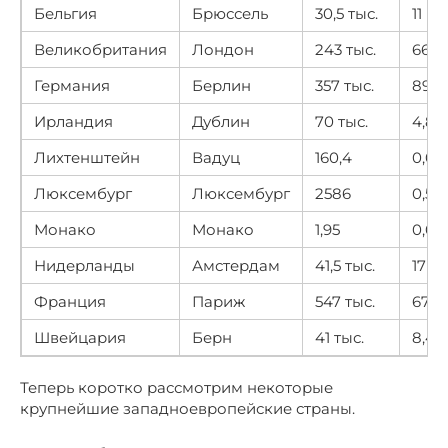
Бельгия
Брюссель
30,5 тыс.
11
Великобритания
Лондон
243 тыс.
66
Германия
Берлин
357 тыс.
89,7
Ирландия
Дублин
70 тыс.
4,8
Лихтенштейн
Вадуц
160,4
0,03
Люксембург
Люксембург
2586
0,54
Монако
Монако
1,95
0,03
Нидерланды
Амстердам
41,5 тыс.
17
Франция
Париж
547 тыс.
67
Швейцария
Берн
41 тыс.
8,4
Теперь коротко рассмотрим некоторые
крупнейшие западноевропейские страны.