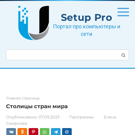
Перейти
к
Setup Pro
контенту
Портал про компьютеры и
сети
Поиск:
Главная страница
Столицы стран мира
Опубликовано:
07.09.2023
Программы
Елена
Смирнова