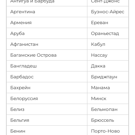
Антигуа и Барбуда
Сент-Джонс
Аргентина
Буэнос-Айрес
Армения
Ереван
Аруба
Ораньестад
Афганистан
Кабул
Багамские Острова
Нассау
Бангладеш
Дакка
Барбадос
Бриджтаун
Бахрейн
Манама
Белоруссия
Минск
Белиз
Бельмопан
Бельгия
Брюссель
Бенин
Порто-Ново