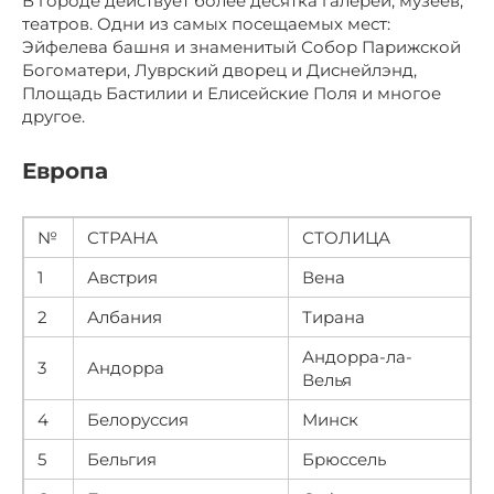
В городе действует более десятка галерей, музеев,
театров. Одни из самых посещаемых мест:
Эйфелева башня и знаменитый Собор Парижской
Богоматери, Луврский дворец и Диснейлэнд,
Площадь Бастилии и Елисейские Поля и многое
другое.
Европа
№
СТРАНА
СТОЛИЦА
1
Австрия
Вена
2
Албания
Тирана
Андорра-ла-
3
Андорра
Велья
4
Белоруссия
Минск
5
Бельгия
Брюссель