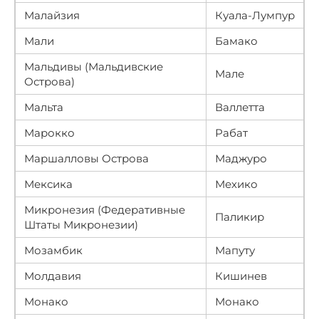
Малайзия
Куала-Лумпур
Мали
Бамако
Мальдивы (Мальдивские
Мале
Острова)
Мальта
Валлетта
Марокко
Рабат
Маршалловы Острова
Маджуро
Мексика
Мехико
Микронезия (Федеративные
Паликир
Штаты Микронезии)
Мозамбик
Мапуту
Молдавия
Кишинев
Монако
Монако