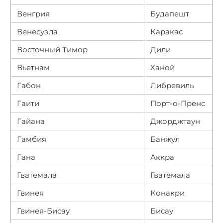
Венгрия
Будапешт
Венесуэла
Каракас
Восточный Тимор
Дили
Вьетнам
Ханой
Габон
Либревиль
Гаити
Порт-о-Пренс
Гайана
Джорджтаун
Гамбия
Банжул
Гана
Аккра
Гватемала
Гватемала
Гвинея
Конакри
Гвинея-Бисау
Бисау