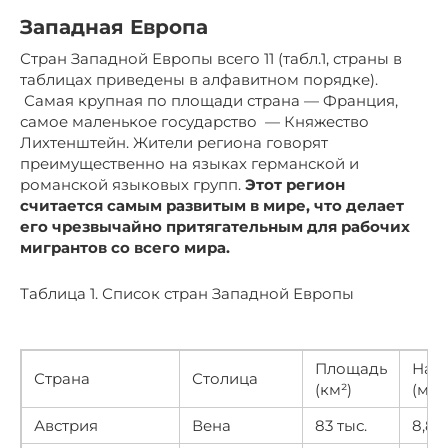
Западная Европа
Стран Западной Европы всего 11 (табл.1, страны в
таблицах приведены в алфавитном порядке).
Самая крупная по площади страна — Франция,
самое маленькое государство — Княжество
Лихтенштейн. Жители региона говорят
преимущественно на языках германской и
романской языковых групп.
Этот регион
считается самым развитым в мире, что делает
его чрезвычайно притягательным для рабочих
мигрантов со всего мира.
Таблица 1. Список стран Западной Европы
Площадь
Нас
Страна
Столица
(км²)
(млн
Австрия
Вена
83 тыс.
8,8