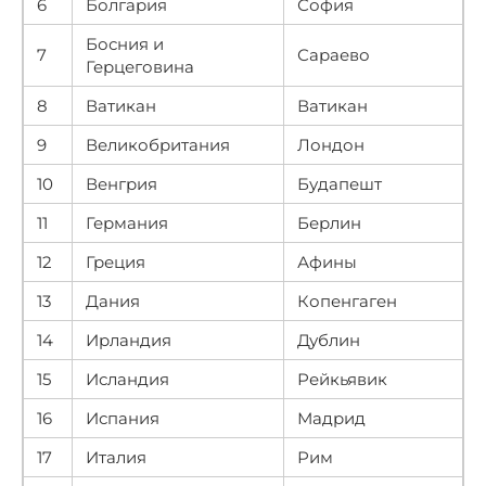
6
Болгария
София
Босния и
7
Сараево
Герцеговина
8
Ватикан
Ватикан
9
Великобритания
Лондон
10
Венгрия
Будапешт
11
Германия
Берлин
12
Греция
Афины
13
Дания
Копенгаген
14
Ирландия
Дублин
15
Исландия
Рейкьявик
16
Испания
Мадрид
17
Италия
Рим