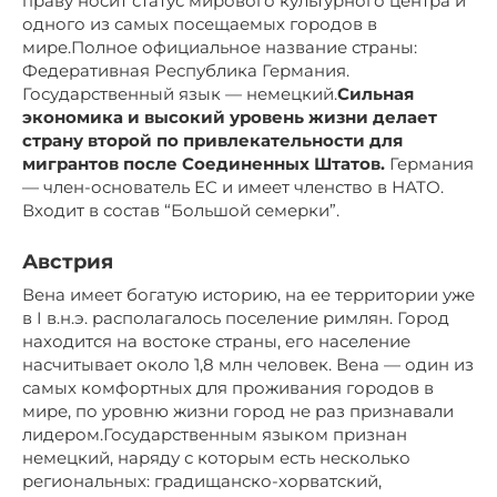
праву носит статус мирового культурного центра и
одного из самых посещаемых городов в
мире.Полное официальное название страны:
Федеративная Республика Германия.
Государственный язык — немецкий.
Сильная
экономика и высокий уровень жизни делает
страну второй по привлекательности для
мигрантов после Соединенных Штатов.
Германия
— член-основатель ЕС и имеет членство в НАТО.
Входит в состав “Большой семерки”.
Австрия
Вена имеет богатую историю, на ее территории уже
в I в.н.э. располагалось поселение римлян. Город
находится на востоке страны, его население
насчитывает около 1,8 млн человек. Вена — один из
самых комфортных для проживания городов в
мире, по уровню жизни город не раз признавали
лидером.Государственным языком признан
немецкий, наряду с которым есть несколько
региональных: градищанско-хорватский,