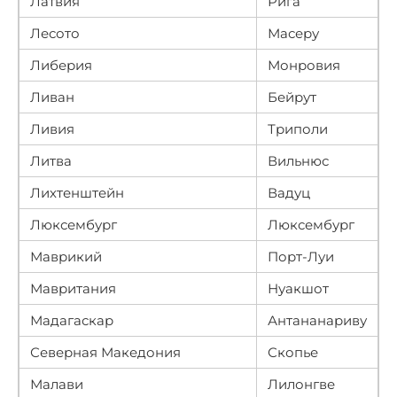
Латвия
Рига
Лесото
Масеру
Либерия
Монровия
Ливан
Бейрут
Ливия
Триполи
Литва
Вильнюс
Лихтенштейн
Вадуц
Люксембург
Люксембург
Маврикий
Порт-Луи
Мавритания
Нуакшот
Мадагаскар
Антананариву
Северная Македония
Скопье
Малави
Лилонгве