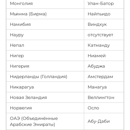
Монголия
Улан-Батор
Мьянма (Бирма)
Найпьидо
Намибия
Виндхук
Науру
отсутствует
Непал
Катманду
Нигер
Ниамей
Нигерия
Абуджа
Нидерланды (Голландия)
Амстердам
Никарагуа
Манагуа
Новая Зеландия
Веллингтон
Норвегия
Осло
ОАЭ (Объединённые
Абу-Даби
Арабские Эмираты)